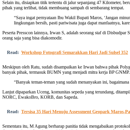
Selain itu, disiapkan titik tertentu di jalur sepanjang 47 Kilomete
pihak yang terlibat, tidak membuang sampah di sembarang tempat.
“Saya ingat pernyataan Ibu Wakil Bupati Maros, ‘Jangan minum
lingkungan bersih, pasti pariwisata juga dapat manfaatnya, kare
Peserta Presscon lainnya, Irwan S, adalah seorang staf di Disbudpar
orang saja yang bisa diakomodir.
Read:
Workshop Fotografi Semarakkan Hari Jadi Sulsel 352
Meskipun oleh Ratu, sudah disampaikan ke Irwan bahwa pihak Polygo
banyak pihak, termasuk BUMN yang menjadi mitra kerja BP GNMP.
“Banyak teman-teman yang sudah menanyakan ini, bagaimana kita
Lanjut dipaparkan Uceng, komunitas sepeda yang terundang, ditamp
NORC, EwakoBro, KORB, dan Sapeda.
Read:
Tersisa 35 Hari Menuju Assessment Geopark Maros-P
Sementara itu, M Agung berharap panitia tidak mengabaikan protokol