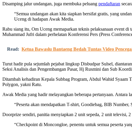
Disamping jalur undangan, juga membuka peluang
pendaftaran
secara
“Semua undangan akan kita siapkan bersifat gratis, yang undan
Uceng di hadapan Awak Media.
Rabu siang itu, Om Uceng memaparkan teknis pelaksanaan event di t
Muhammad Jufri dalam perhelatan Konferensi Pers (Press Conferen
Read:
Ketua Bawaslu Bantaeng Bedah Tuntas Video Pencega
Turut hadir pula sejumlah pejabat lingkup Disbudpar Sulsel, dian
Seksi Analisis dan Pengembangan Pasar, Hj Rusmini dan Sub Koordi
Ditambah kehadiran Kepala Subbag Program, Abdul Wahid Syaam Ta
Polygon, yakni Ratu.
Awak Media yang hadir melayangkan beberapa pertanyaan. Antara lain
“Peserta akan mendapatkan T-shirt, Goodiebag, BIB Number, Sn
Doorprize sendiri, panitia menyiapkan 2 unit sepeda, 2 unit televisi, 2
“Checkpoint di Moncongloe, penentu untuk semua peserta yang m