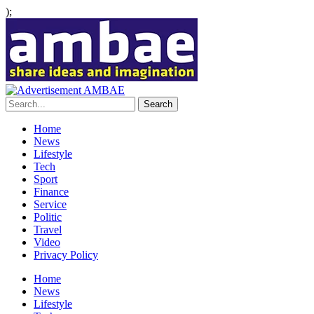
);
Home
News
Lifestyle
Tech
Sport
Finance
Service
Politic
Travel
Video
Privacy Policy
Home
News
Lifestyle