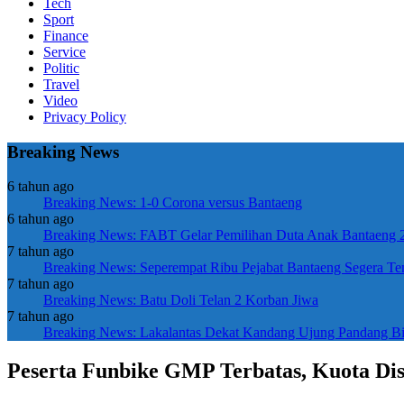
Tech
Sport
Finance
Service
Politic
Travel
Video
Privacy Policy
Breaking News
6 tahun ago
Breaking News: 1-0 Corona versus Bantaeng
6 tahun ago
Breaking News: FABT Gelar Pemilihan Duta Anak Bantaeng 
7 tahun ago
Breaking News: Seperempat Ribu Pejabat Bantaeng Segera Tem
7 tahun ago
Breaking News: Batu Doli Telan 2 Korban Jiwa
7 tahun ago
Breaking News: Lakalantas Dekat Kandang Ujung Pandang Biki
Peserta Funbike GMP Terbatas, Kuota Di