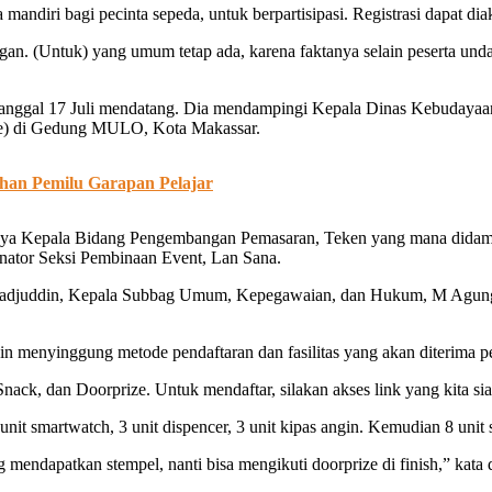
 mandiri bagi pecinta sepeda, untuk berpartisipasi. Registrasi dapat diak
gan. (Untuk) yang umum tetap ada, karena faktanya selain peserta unda
anggal 17 Juli mendatang. Dia mendampingi Kepala Dinas Kebudayaan 
ce) di Gedung MULO, Kota Makassar.
han Pemilu Garapan Pelajar
taranya Kepala Bidang Pengembangan Pemasaran, Teken yang mana dida
nator Seksi Pembinaan Event, Lan Sana.
djuddin, Kepala Subbag Umum, Kepegawaian, dan Hukum, M Agung, dan
 menyinggung metode pendaftaran dan fasilitas yang akan diterima pes
ack, dan Doorprize. Untuk mendaftar, silakan akses link yang kita s
 unit smartwatch, 3 unit dispencer, 3 unit kipas angin. Kemudian 8 unit s
endapatkan stempel, nanti bisa mengikuti doorprize di finish,” kata d