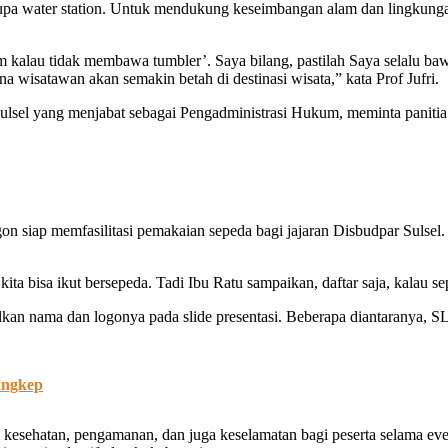
r, berupa water station. Untuk mendukung keseimbangan alam dan lingk
 kalau tidak membawa tumbler’. Saya bilang, pastilah Saya selalu baw
na wisatawan akan semakin betah di destinasi wisata,” kata Prof Jufri.
 Sulsel yang menjabat sebagai Pengadministrasi Hukum, meminta panitia
n siap memfasilitasi pemakaian sepeda bagi jajaran Disbudpar Sulsel
 bisa ikut bersepeda. Tadi Ibu Ratu sampaikan, daftar saja, kalau sepe
ilkan nama dan logonya pada slide presentasi. Beberapa diantarany
angkep
 kesehatan, pengamanan, dan juga keselamatan bagi peserta selama ev