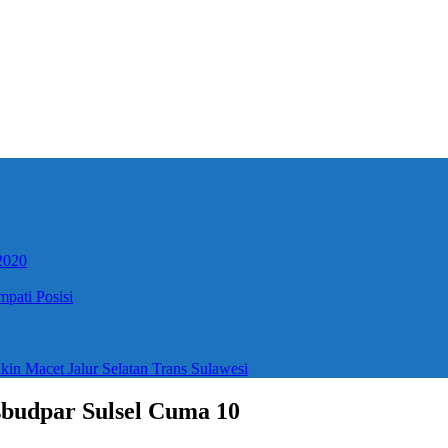
2020
pati Posisi
n Macet Jalur Selatan Trans Sulawesi
sbudpar Sulsel Cuma 10