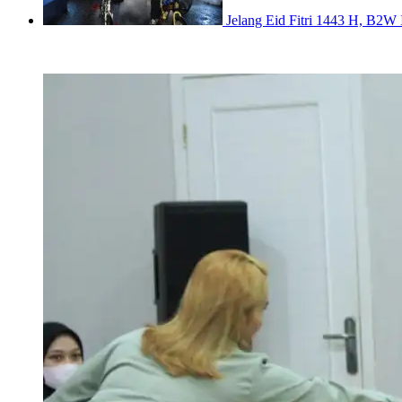
Jelang Eid Fitri 1443 H, B2W