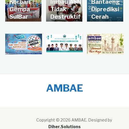
Korban
Imbau ASN
Bantaeng
Gempa
Tidak
Diprediksi
SulBar
Destruktif
Cerah
AMBAE
Copyright © 2026 AMBAE
. Designed by
Diher.Solutions